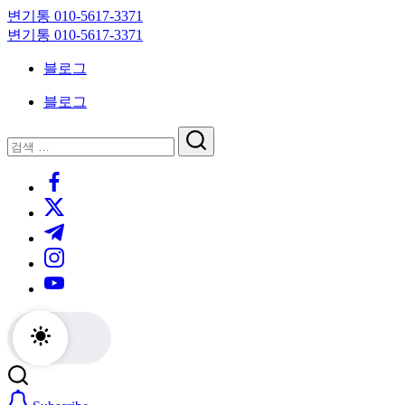
Skip
변기통 010-5617-3371
to
변
변기통 010-5617-3371
content
기
변
블로그
막
기
힘,
막
블로그
싱
힘,
크
싱
닫
검
대
크
기
검
색
막
대
https://www.facebook.com/
색
힘
막
https://twitter.com/
24
힘
시
24
https://t.me/
간
시
https://www.instagram.com/
출
간
동
출
https://youtube.com/
대
동
기
대
기