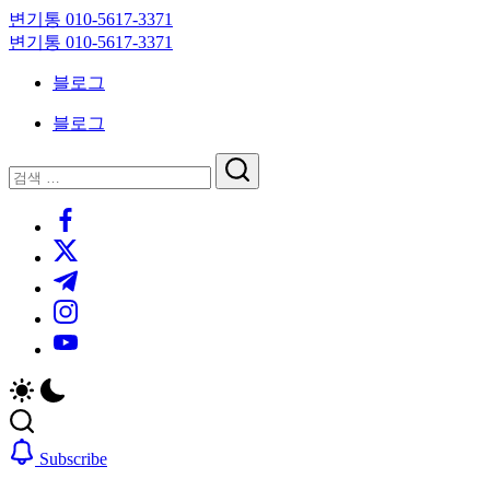
Skip
변기통 010-5617-3371
to
변
변기통 010-5617-3371
content
기
변
블로그
막
기
힘,
막
블로그
싱
힘,
크
싱
닫
검
대
크
기
검
색
막
대
https://www.facebook.com/
색
힘
막
https://twitter.com/
24
힘
시
24
https://t.me/
간
시
https://www.instagram.com/
출
간
동
출
https://youtube.com/
대
동
기
대
기
Subscribe