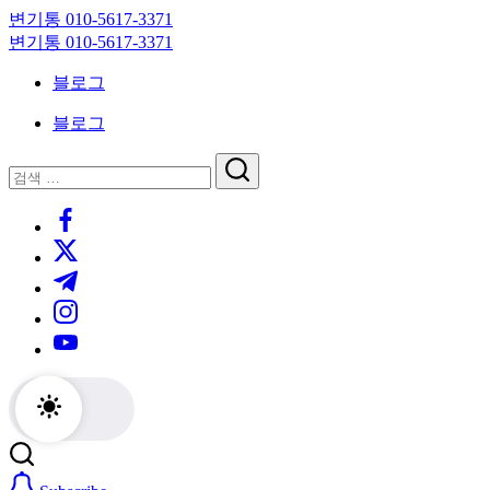
Skip
변기통 010-5617-3371
to
변
변기통 010-5617-3371
content
기
변
블로그
막
기
힘,
막
블로그
싱
힘,
크
싱
닫
검
대
크
기
검
색
막
대
https://www.facebook.com/
색
힘
막
https://twitter.com/
24
힘
시
24
https://t.me/
간
시
https://www.instagram.com/
출
간
동
출
https://youtube.com/
대
동
기
대
기