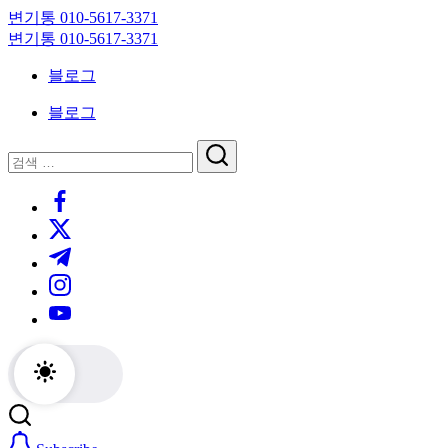
Skip
변기통 010-5617-3371
to
변
변기통 010-5617-3371
content
기
변
블로그
막
기
힘,
막
블로그
싱
힘,
크
싱
닫
검
대
크
기
검
색
막
대
https://www.facebook.com/
색
힘
막
https://twitter.com/
24
힘
시
24
https://t.me/
간
시
https://www.instagram.com/
출
간
동
출
https://youtube.com/
대
동
기
대
기