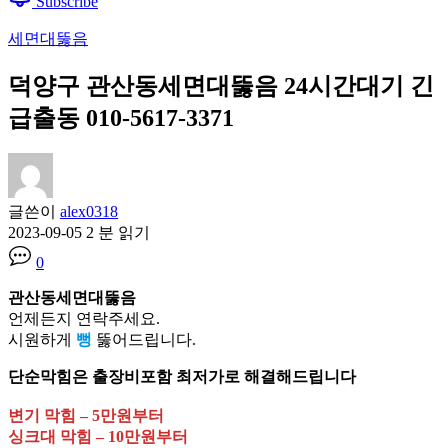
Subscribe
세면대뚫음
덕양구 관산동세면대뚫음 24시간대기 긴
급출동 010-5617-3371
글쓴이
alex0318
2023-09-05
2 분 읽기
0
관산동세면대뚫음
언제든지 연락주세요.
시원하게
뻥
뚫어드립니다.
단순막힘은 출장비포함 최저가로 해결해드립니다
변기 막힘 – 5만원부터
싱크대 막힘 – 10만원부터