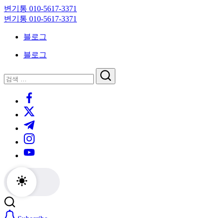
Skip
변기통 010-5617-3371
to
변
변기통 010-5617-3371
content
기
변
블로그
막
기
힘,
막
블로그
싱
힘,
크
싱
닫
검
대
크
기
검
색
막
대
https://www.facebook.com/
색
힘
막
https://twitter.com/
24
힘
시
24
https://t.me/
간
시
https://www.instagram.com/
출
간
동
출
https://youtube.com/
대
동
기
대
기