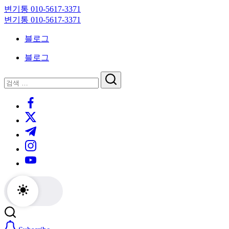
Skip
변기통 010-5617-3371
to
변
변기통 010-5617-3371
content
기
변
블로그
막
기
힘,
막
블로그
싱
힘,
크
싱
닫
검
대
크
기
검
색
막
대
https://www.facebook.com/
색
힘
막
https://twitter.com/
24
힘
시
24
https://t.me/
간
시
https://www.instagram.com/
출
간
동
출
https://youtube.com/
대
동
기
대
기