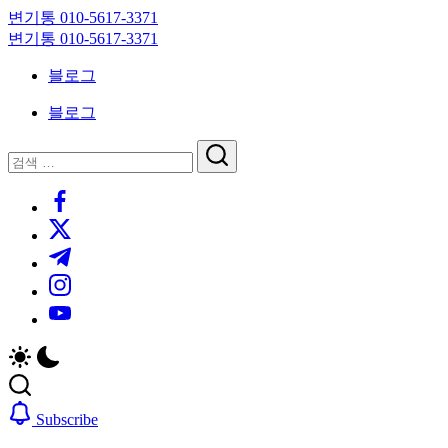
Skip
변기통 010-5617-3371
to
변
변기통 010-5617-3371
content
기
변
블로그
막
기
힘,
막
블로그
싱
힘,
크
싱
닫
검
대
크
기
검
색
막
대
https://www.facebook.com/
색
힘
막
https://twitter.com/
24
힘
시
24
https://t.me/
간
시
https://www.instagram.com/
출
간
동
출
https://youtube.com/
대
동
기
대
기
Subscribe