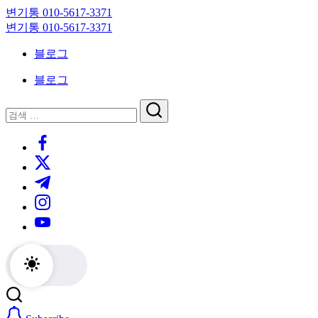
Skip
변기통 010-5617-3371
to
변
변기통 010-5617-3371
content
기
변
블로그
막
기
힘,
막
블로그
싱
힘,
크
싱
닫
검
대
크
기
검
색
막
대
https://www.facebook.com/
색
힘
막
https://twitter.com/
24
힘
시
24
https://t.me/
간
시
https://www.instagram.com/
출
간
동
출
https://youtube.com/
대
동
기
대
기