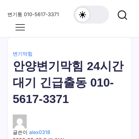
Skip
to
변기통 010-5617-3371
content
변
기
막
힘,
싱
변기막힘
크
안양변기막힘 24시간
대
막
대기 긴급출동 010-
힘
24
5617-3371
시
간
출
동
대
글쓴이
alex0318
기