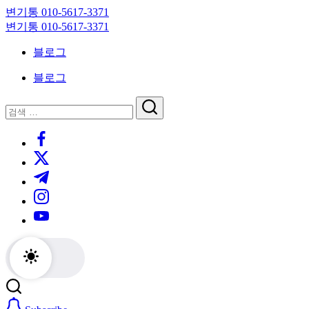
Skip
변기통 010-5617-3371
to
변
변기통 010-5617-3371
content
기
변
블로그
막
기
힘,
막
블로그
싱
힘,
크
싱
닫
검
대
크
기
검
색
막
대
https://www.facebook.com/
색
힘
막
https://twitter.com/
24
힘
시
24
https://t.me/
간
시
https://www.instagram.com/
출
간
동
출
https://youtube.com/
대
동
기
대
기