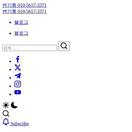
Skip
변기통 010-5617-3371
to
변
변기통 010-5617-3371
content
기
변
블로그
막
기
힘,
막
블로그
싱
힘,
크
싱
닫
검
대
크
기
검
색
막
대
https://www.facebook.com/
색
힘
막
https://twitter.com/
24
힘
시
24
https://t.me/
간
시
https://www.instagram.com/
출
간
동
출
https://youtube.com/
대
동
기
대
기
Subscribe