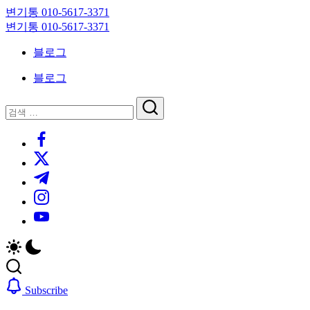
Skip
변기통 010-5617-3371
to
변
변기통 010-5617-3371
content
기
변
블로그
막
기
힘,
막
블로그
싱
힘,
크
싱
닫
검
대
크
기
검
색
막
대
https://www.facebook.com/
색
힘
막
https://twitter.com/
24
힘
시
24
https://t.me/
간
시
https://www.instagram.com/
출
간
동
출
https://youtube.com/
대
동
기
대
기
Subscribe