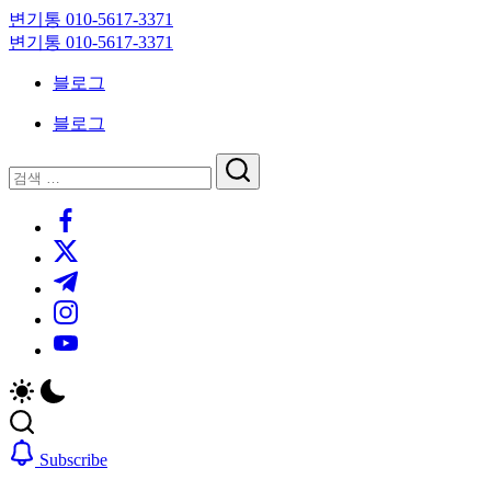
Skip
변기통 010-5617-3371
to
변
변기통 010-5617-3371
content
기
변
블로그
막
기
힘,
막
블로그
싱
힘,
크
싱
닫
검
대
크
기
검
색
막
대
https://www.facebook.com/
색
힘
막
https://twitter.com/
24
힘
시
24
https://t.me/
간
시
https://www.instagram.com/
출
간
동
출
https://youtube.com/
대
동
기
대
기
Subscribe