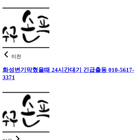
이전
화성변기막혔을때 24시간대기 긴급출동 010-5617-
3371