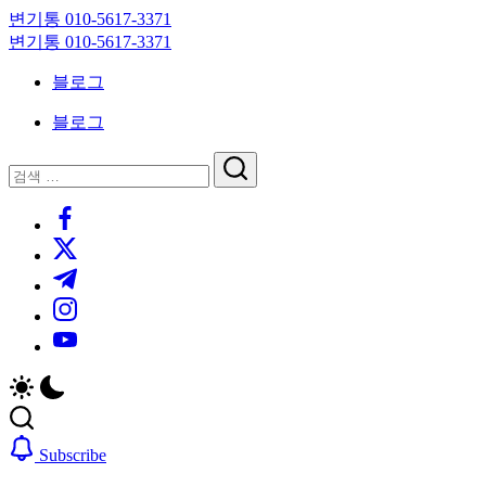
Skip
변기통 010-5617-3371
to
변
변기통 010-5617-3371
content
기
변
블로그
막
기
힘,
막
블로그
싱
힘,
크
싱
닫
검
대
크
기
검
색
막
대
https://www.facebook.com/
색
힘
막
https://twitter.com/
24
힘
시
24
https://t.me/
간
시
https://www.instagram.com/
출
간
동
출
https://youtube.com/
대
동
기
대
기
Subscribe