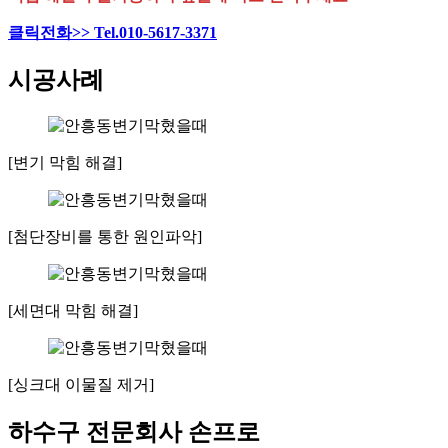
클릭전화>> Tel.010-5617-3371
시공사례
[변기 막힘 해결]
[첨단장비를 통한 원인파악]
[세면대 막힘 해결]
[싱크대 이물질 제거]
하수구 전문회사 손프로