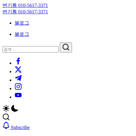
Skip
변기통 010-5617-3371
to
변
변기통 010-5617-3371
content
기
변
블로그
막
기
힘,
막
블로그
싱
힘,
크
싱
닫
검
대
크
기
검
색
막
대
https://www.facebook.com/
색
힘
막
https://twitter.com/
24
힘
시
24
https://t.me/
간
시
https://www.instagram.com/
출
간
동
출
https://youtube.com/
대
동
기
대
기
Subscribe