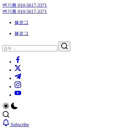
Skip
변기통 010-5617-3371
to
변
변기통 010-5617-3371
content
기
변
블로그
막
기
힘,
막
블로그
싱
힘,
크
싱
닫
검
대
크
기
검
색
막
대
https://www.facebook.com/
색
힘
막
https://twitter.com/
24
힘
시
24
https://t.me/
간
시
https://www.instagram.com/
출
간
동
출
https://youtube.com/
대
동
기
대
기
Subscribe