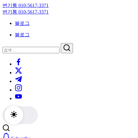
Skip
변기통 010-5617-3371
to
변
변기통 010-5617-3371
content
기
변
블로그
막
기
힘,
막
블로그
싱
힘,
크
싱
닫
검
대
크
기
검
색
막
대
https://www.facebook.com/
색
힘
막
https://twitter.com/
24
힘
시
24
https://t.me/
간
시
https://www.instagram.com/
출
간
동
출
https://youtube.com/
대
동
기
대
기