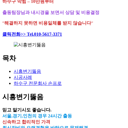
하수구 막힘 – 10만원부터
출동팀장님과 내시경을 보면서 상담 및 비용결정
“
해결하지 못하면 비용일체를 받지 않습니다
“
클릭전화>> Tel.010-5617-3371
목차
시흥변기뚫음
시공사례
하수구 전문회사 손프로
시흥변기뚫음
믿고 맡기시도 좋습니다.
서울,경기,인천의 경우 24시간 출동
신속하고 합리적인 가격
최신장비와 오랜경험을 바탕으로 문제해결