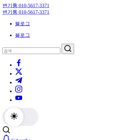
Skip
변기통 010-5617-3371
to
변
변기통 010-5617-3371
content
기
변
블로그
막
기
힘,
막
블로그
싱
힘,
크
싱
닫
검
대
크
기
검
색
막
대
https://www.facebook.com/
색
힘
막
https://twitter.com/
24
힘
시
24
https://t.me/
간
시
https://www.instagram.com/
출
간
동
출
https://youtube.com/
대
동
기
대
기