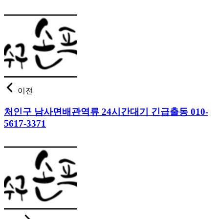
이전
처인구 남사면배관역류 24시간대기 긴급출동 010-
5617-3371