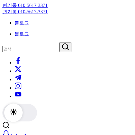
Skip
변기통 010-5617-3371
to
변
변기통 010-5617-3371
content
기
변
블로그
막
기
힘,
막
블로그
싱
힘,
크
싱
닫
검
대
크
기
검
색
막
대
https://www.facebook.com/
색
힘
막
https://twitter.com/
24
힘
시
24
https://t.me/
간
시
https://www.instagram.com/
출
간
동
출
https://youtube.com/
대
동
기
대
기